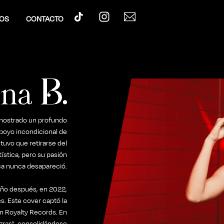
OS
CONTACTO
a mostrado un profundo
apoyo incondicional de
 tuvo que retirarse del
tística, pero su pasión
ca nunca desapareció.
 año después, en 2022,
s. Este cover captó la
on Royalty Records. En
egras", consolidándose