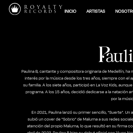
INICIO
ARTISTAS
NOSOTR
Paulina B, cantante y compositora originaria de Medellín, h
interés por la música desde los tres años, siempre con el 
su familia. A los siete años, participó en La Voz Kids, aunque
programa. A los 15 años, decidió dedicarse a la natación ar
por la músi
En 2021, Paulina lanzó su primer sencillo, "Suerte". Un
subió un cover de "Sobrio" de Maluma a sus redes sociale
atención del propio Maluma, lo que resultó en su firma c
abril de 2023, Paulina B hizo su debut oficial con "Aves N